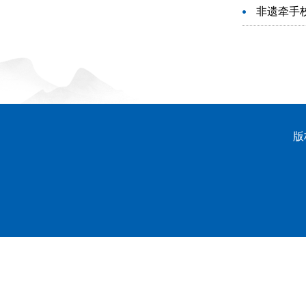
非遗牵手校
版